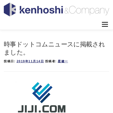
コンテンツへスキップ
メニュ
私たちについて
代表者プロフィール
著書
時事ドットコムニュースに掲載され
メディア掲載
ミッションとビジョン
業務内容
ました。
ニュース＆ブログ
よくある質問
お問い合わせ
投稿日:
2019年11月14日
投稿者:
星健一