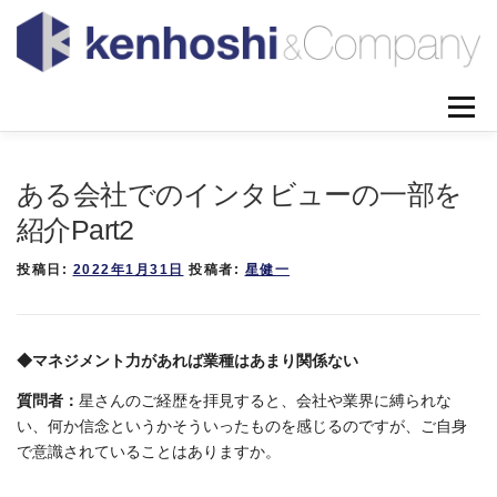
コンテンツへスキップ
メニュ
私たちについて
代表者プロフィール
著書
ある会社でのインタビューの一部を
メディア掲載
ミッションとビジョン
業務内容
紹介Part2
ニュース＆ブログ
よくある質問
お問い合わせ
投稿日:
2022年1月31日
投稿者:
星健一
◆マネジメント力があれば業種はあまり関係ない
質問者：
星さんのご経歴を拝見すると、会社や業界に縛られな
い、何か信念というかそういったものを感じるのですが、ご自身
で意識されていることはありますか。