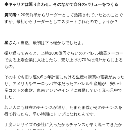
◆キャリアは巡り合わせ。そのなかで自分のバリューをつくる
質問者：
20代前半からリーダーとして活躍されていたとのことで
すが、最初からリーダーとしてスタートされたのでしょうか？
星さん：
当然、最初は下っ端からでしたよ。
振り返ってみると、当時1000億円ぐらいのアパレル機器メーカー
である上場企業に入社したら、売り上げの70％は海外からによる
もの。
その中でも旧ソ連の5ヵ年計画における生産材購買の需要があった
り、アメリカやヨーロッパ主体だったアパレル生産地が、安い生
産コストの東欧、東南アジアやインドに移動していく真っ只中で
した。
若い人にも駐在のチャンスが巡り、たまたま僕がそのチャンスを
得て行ったら、早い時期にトップになれたんです。
丁度いいサイズの会社に入ったからチャンスが早く巡ってきたか